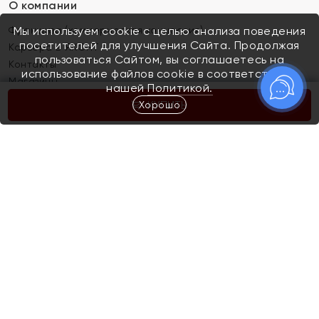
О компании
Франшиза (коммерческая концессия)
Мы используем cookie с целью анализа поведения
посетителей для улучшения Сайта. Продолжая
Карьера в ЯХОНТ
пользоваться Сайтом, вы соглашаетесь на
Контакты
использование файлов cookie в соответствии с
Магазины
нашей
Политикой.
Хорошо
КУПИТЬ
Покупателям
Как определить размер украшения
Киров
Акции
Магазины
Скупка и обмен золота
Отзывы
Электронный подарочный сертификат
Помолвка и свадьба
Правила пользования Электронным
Каталог
подарочным сертификатом «Яхонт»
Новинки
Доставка и оплата
Акции
Скупка и обмен золота
Доставка и оплата