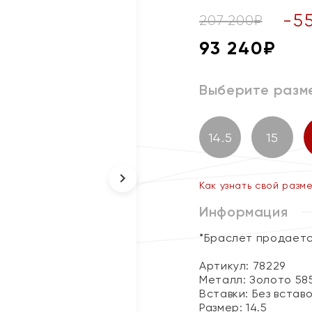
-
5
207 200
₽
93 240
₽
Выберите разм
14.5
15
Как узнать свой разм
Информация
*Браслет продаетс
Артикул: 78229
Металл:
Золото 58
Вставки:
Без встав
Размер:
14.5