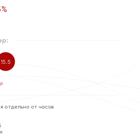
5
%
ер:
15.5
ер
я отдельно от часов
5
ок