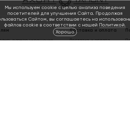
Мы используем cookie с целью анализа поведения
посетителей для улучшения Сайта. Продолжая
ользоваться Сайтом, вы соглашаетесь на использован
файлов cookie в соответствии с нашей
Политикой.
елям
Доставка и оплата
П
Хорошо
елить размер украшения
Доставка и оплата
П
п
обмен золота
ый подарочный сертификат
ользования Электронным
м сертификатом «Яхонт»