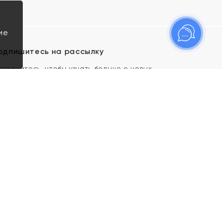
ие
одпишитесь на рассылку
одпишитесь, чтобы узнать больше о новых
оступлениях, новостях и спецпредложениях Яхонт!
Я даю свое согласие ИП Тишеновской О.А.
(ОГРНИП 321435000026563) и его
аффилированным лицам на обработку указанных
мной персональных данных на условиях
Политики
конфиденциальности