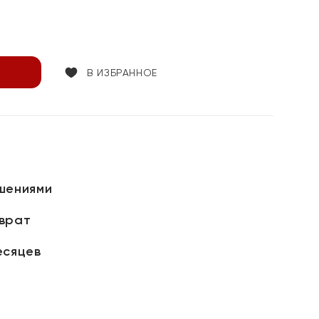
В ИЗБРАННОЕ
шениями
зврат
есяцев