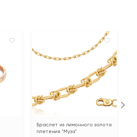
Браслет из лимонного золота
Б
плетения "Муза"
21