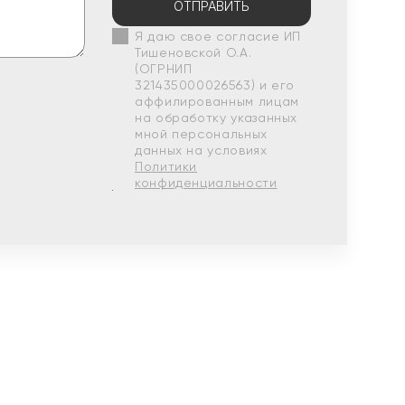
ОТПРАВИТЬ
Я даю свое согласие ИП
Тишеновской О.А.
(ОГРНИП
321435000026563) и его
аффилированным лицам
на обработку указанных
мной персональных
данных на условиях
Политики
конфиденциальности