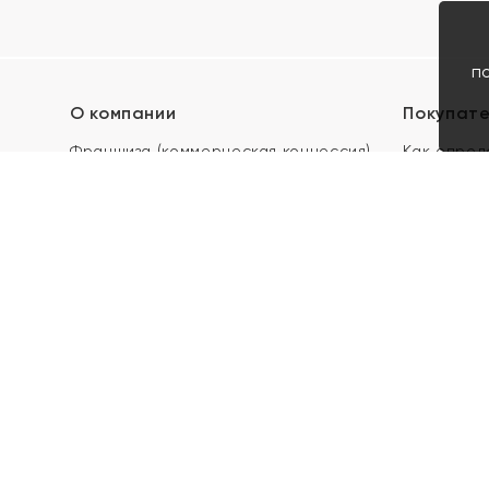
п
О компании
Покупат
Франшиза (коммерческая концессия)
Как опред
Карьера в ЯХОНТ
Акции
Контакты
Скупка и 
Магазины
Отзывы
Электронн
Правила п
подарочны