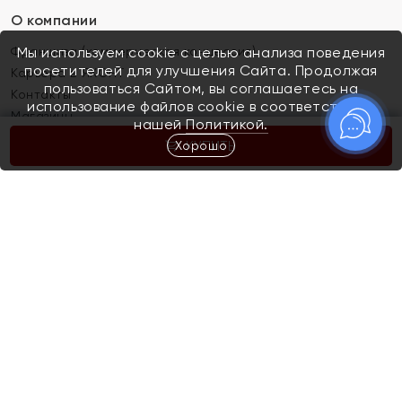
О компании
Франшиза (коммерческая концессия)
Мы используем cookie с целью анализа поведения
посетителей для улучшения Сайта. Продолжая
Карьера в ЯХОНТ
пользоваться Сайтом, вы соглашаетесь на
Контакты
использование файлов cookie в соответствии с
Магазины
нашей
Политикой.
Хорошо
КУПИТЬ
Покупателям
Как определить размер украшения
Киров
Акции
Магазины
Скупка и обмен золота
Отзывы
Электронный подарочный сертификат
Помолвка и свадьба
Правила пользования Электронным
Каталог
подарочным сертификатом «Яхонт»
Новинки
Доставка и оплата
Акции
Скупка и обмен золота
Доставка и оплата