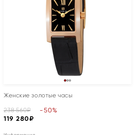
Женские золотые часы
-
50
%
238 560
₽
119 280
₽
Информация