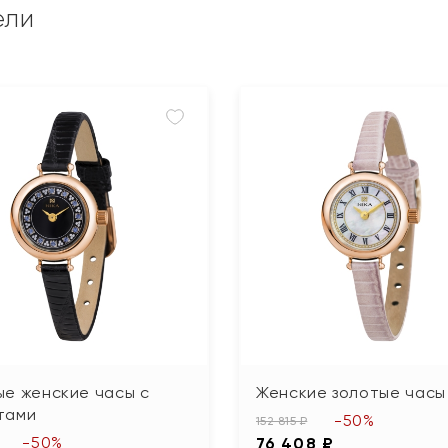
ели
ые женские часы с
Женские золотые часы
тами
-50%
152 815 ₽
-50%
76 408 ₽