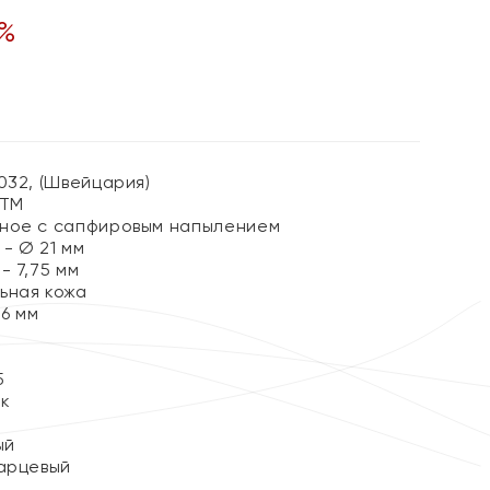
%
032, (Швейцария)
АТМ
ное с сапфировым напылением
- Ø 21 мм
- 7,75 мм
ьная кожа
6 мм
5
ок
ый
арцевый