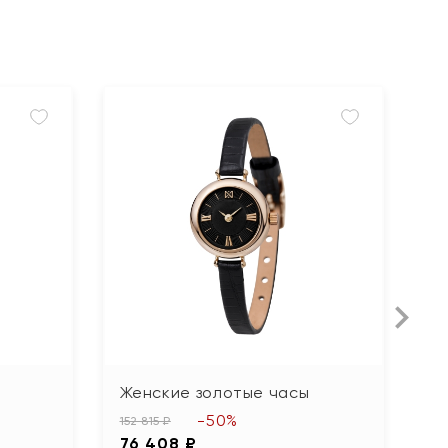
Женские золотые часы
Ж
-50%
152 815 ₽
15
76 408 ₽
7