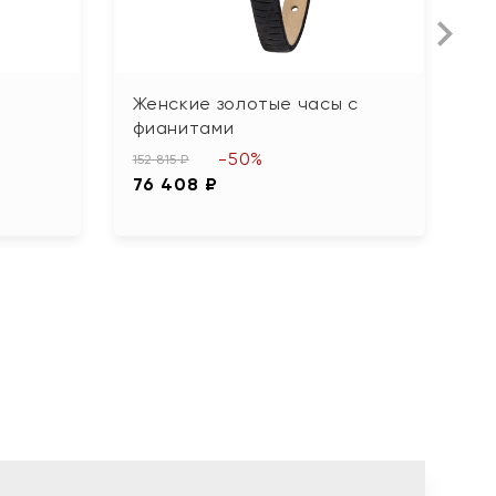
Женские золотые часы с
Ж
фианитами
32
-50%
1
152 815 ₽
76 408 ₽