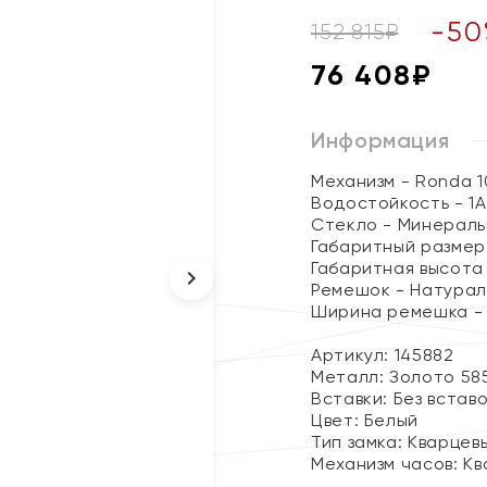
-
50
152 815
₽
76 408
₽
Информация
Механизм - Ronda 1
Водостойкость - 1
Стекло - Минераль
Габаритный размер 
Габаритная высота 
Ремешок - Натурал
Ширина ремешка - 
Артикул: 145882
Металл:
Золото 58
Вставки:
Без встав
Цвет:
Белый
Тип замка:
Кварцев
Механизм часов:
Кв