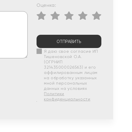
Оценка:
ОТПРАВИТЬ
Я даю свое согласие ИП
Тишеновской О.А.
(ОГРНИП
321435000026563) и его
аффилированным лицам
на обработку указанных
мной персональных
данных на условиях
Политики
конфиденциальности