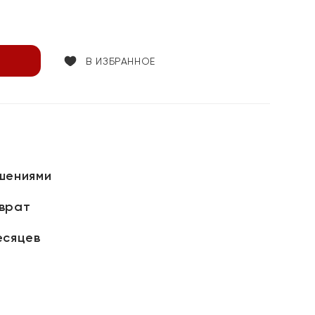
В ИЗБРАННОЕ
шениями
зврат
есяцев