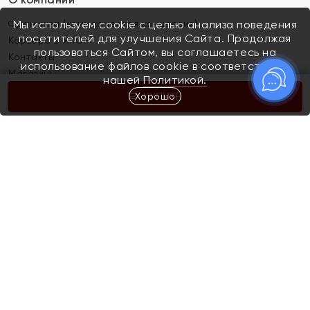
Франшиза (коммерческая концессия)
Мы используем cookie с целью анализа поведения
посетителей для улучшения Сайта. Продолжая
Карьера в ЯХОНТ
пользоваться Сайтом, вы соглашаетесь на
Контакты
использование файлов cookie в соответствии с
Магазины
нашей
Политикой.
Хорошо
КУПИТЬ
Покупателям
Как определить размер украшения
Киров
Акции
Магазины
Скупка и обмен золота
Отзывы
Электронный подарочный сертификат
Помолвка и свадьба
Правила пользования Электронным
Каталог
подарочным сертификатом «Яхонт»
Новинки
Доставка и оплата
Акции
Скупка и обмен золота
Доставка и оплата