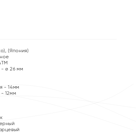
%
o), (Япония)
ьное
АТМ
- ø 26 мм
я - 14мм
- 12мм
ок
Черный
арцевый