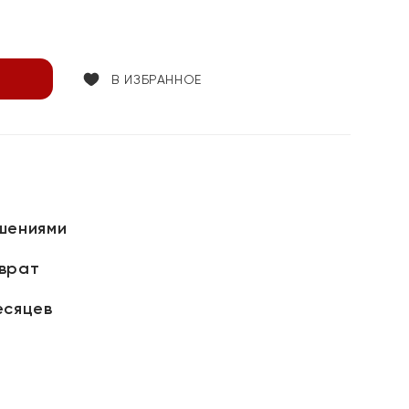
В ИЗБРАННОЕ
шениями
зврат
есяцев