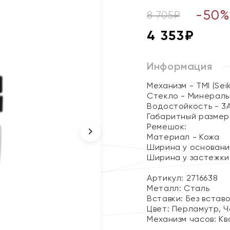
-
50
8 705
₽
4 353
₽
Информация
Механизм - TMI (Seik
Стекло - Минерал
Водостойкость - 3
Габаритный размер 
Ремешок:
Материал - Кожа
Ширина у основани
Ширина у застежки 
Артикул: 2716638
Металл:
Сталь
Вставки:
Без встав
Цвет:
Перламутр, 
Механизм часов:
Кв