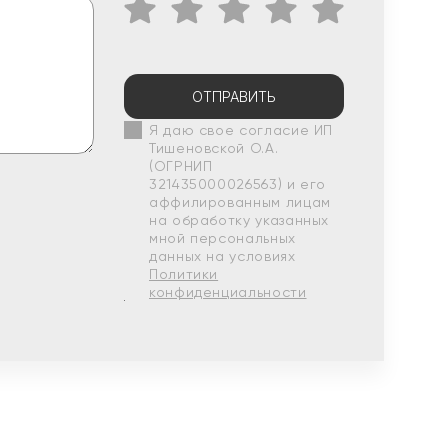
ОТПРАВИТЬ
Я даю свое согласие ИП
Тишеновской О.А.
(ОГРНИП
321435000026563) и его
аффилированным лицам
на обработку указанных
мной персональных
данных на условиях
Политики
конфиденциальности