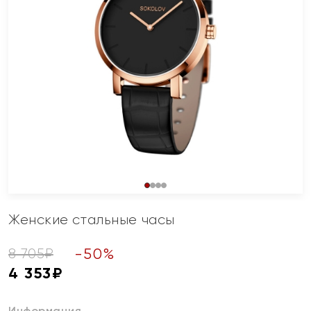
Женские стальные часы
-
50
%
8 705
₽
4 353
₽
Информация