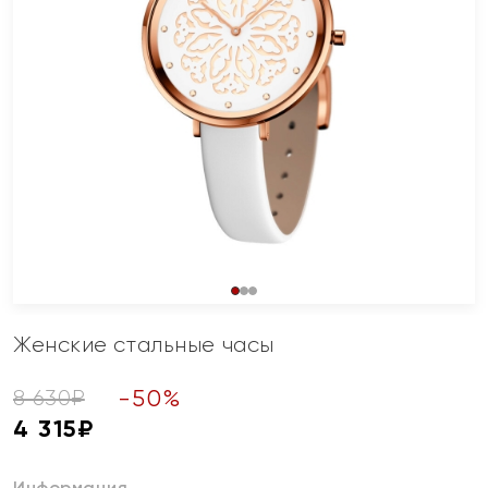
Женские стальные часы
-
50
%
8 630
₽
4 315
₽
Информация