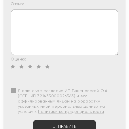
Отзыв:
Оценка:
Я даю свое согласие ИП Тишеновской О.А.
(ОГРНИП 321435000026563) и его
аффилированным лицам на обработку
указанных мной персональных данных на
условиях
Политики конфиденциальности
ОТПРАВИТЬ