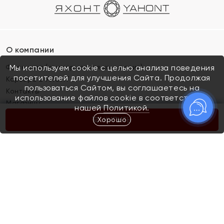
О компании
Франшиза (коммерческая концессия)
Мы используем cookie с целью анализа поведения
посетителей для улучшения Сайта. Продолжая
Карьера в ЯХОНТ
пользоваться Сайтом, вы соглашаетесь на
Контакты
использование файлов cookie в соответствии с
Магазины
нашей
Политикой.
Хорошо
КУПИТЬ
Покупателям
Как определить размер украшения
Киров
Акции
Магазины
Скупка и обмен золота
Отзывы
Электронный подарочный сертификат
Помолвка и свадьба
Правила пользования Электронным
Каталог
подарочным сертификатом «Яхонт»