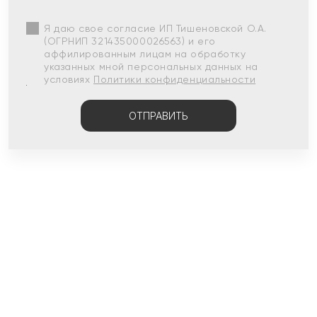
Я даю свое согласие ИП Тишеновской О.А.
(ОГРНИП 321435000026563) и его
аффилированным лицам на обработку
указанных мной персональных данных на
условиях
Политики конфиденциальности
ОТПРАВИТЬ