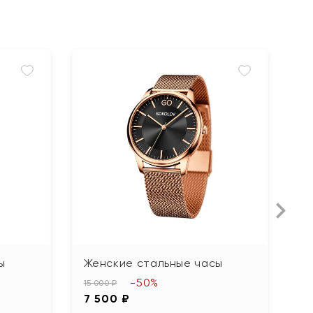
ы
Женские стальные часы
Ж
ф
-50%
15 000 ₽
7 500 ₽
8 