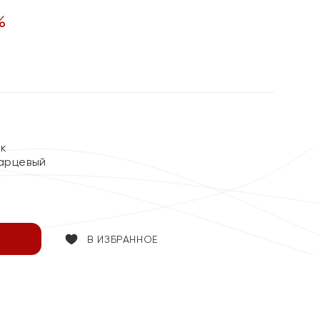
%
ок
арцевый
В ИЗБРАННОЕ