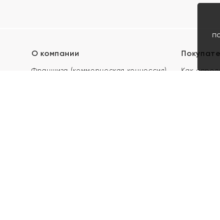
п
О компании
Покупат
Франшиза (коммерческая концессия)
Как опред
Карьера в ЯХОНТ
Акции
Контакты
Скупка и 
Магазины
Отзывы
Электронн
Правила п
подарочны