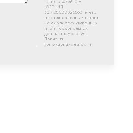
Тишеновской О.А.
(ОГРНИП
321435000026563) и его
аффилированным лицам
на обработку указанных
мной персональных
данных на условиях
Политики
конфиденциальности