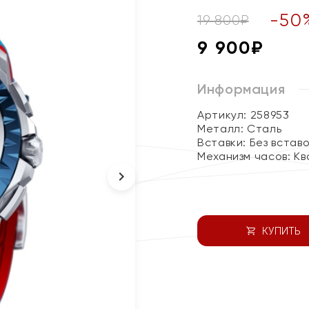
-
50
19 800
₽
9 900
₽
Информация
Артикул: 258953
Металл:
Сталь
Вставки:
Без встав
Механизм часов:
Кв
КУПИТЬ