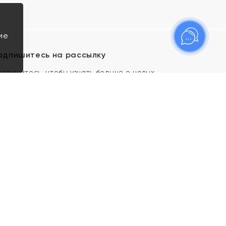
ие
одпишитесь на рассылку
одпишитесь, чтобы узнать больше о новых
оступлениях, новостях и спецпредложениях Яхонт!
Я даю свое согласие ИП Тишеновской О.А.
(ОГРНИП 321435000026563) и его
аффилированным лицам на обработку указанных
мной персональных данных на условиях
Политики
конфиденциальности