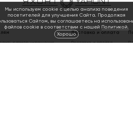
Мы используем cookie с целью анализа поведения
посетителей для улучшения Сайта. Продолжая
ользоваться Сайтом, вы соглашаетесь на использован
файлов cookie в соответствии с нашей
Политикой.
елям
Доставка и оплата
П
Хорошо
елить размер украшения
Доставка и оплата
П
п
обмен золота
ый подарочный сертификат
ользования Электронным
м сертификатом «Яхонт»