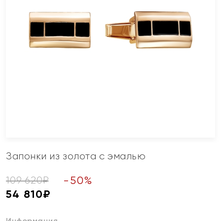
Запонки из золота с эмалью
-
50
%
109 620
₽
54 810
₽
Информация