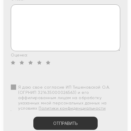
Оценка:
Я даю свое согласие ИП Тишеновской О.А.
(ОГРНИП 321435000026563) и его
аффилированным лицам на обработку
указанных мной персональных данных на
условиях
Политики конфиденциальности
ОТПРАВИТЬ