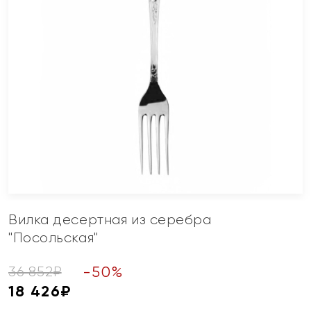
Вилка десертная из серебра
"Посольская"
-
50
%
36 852
₽
18 426
₽