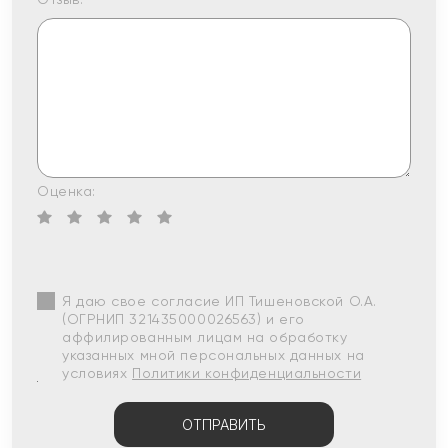
Оценка:
Я даю свое согласие ИП Тишеновской О.А.
(ОГРНИП 321435000026563) и его
аффилированным лицам на обработку
указанных мной персональных данных на
условиях
Политики конфиденциальности
ОТПРАВИТЬ