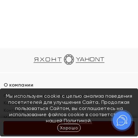
О компании
Франшиза (коммерческая концессия)
Мы используем cookie с целью анализа поведения
посетителей для улучшения Сайта. Продолжая
Карьера в ЯХОНТ
пользоваться Сайтом, вы соглашаетесь на
Контакты
использование файлов cookie в соответствии с
Магазины
нашей
Политикой.
Хорошо
КУПИТЬ
Покупателям