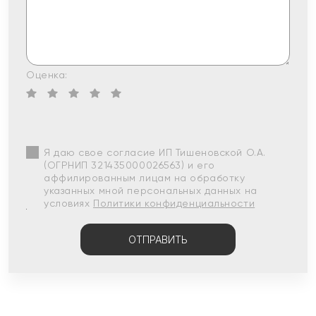
Оценка:
Я даю свое согласие ИП Тишеновской О.А.
(ОГРНИП 321435000026563) и его
аффилированным лицам на обработку
указанных мной персональных данных на
условиях
Политики конфиденциальности
ОТПРАВИТЬ