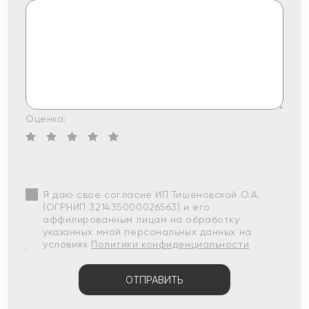
Оценка:
Я даю свое согласие ИП Тишеновской О.А.
(ОГРНИП 321435000026563) и его
аффилированным лицам на обработку
указанных мной персональных данных на
условиях
Политики конфиденциальности
ОТПРАВИТЬ