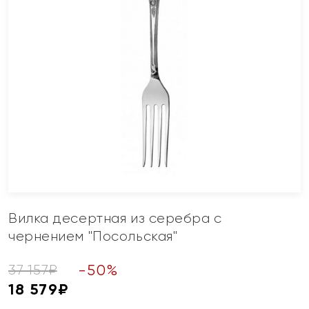
Вилка десертная из серебра с
чернением "Посольская"
-
50
%
37 157
₽
18 579
₽