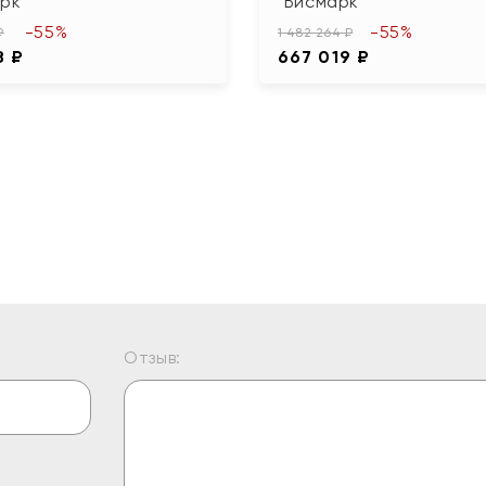
рк"
"Бисмарк"
-55%
-55%
₽
1 482 264 ₽
8 ₽
667 019 ₽
Отзыв: