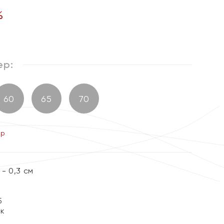
%
ер:
60
65
70
ер
- 0,3 см
5
ок