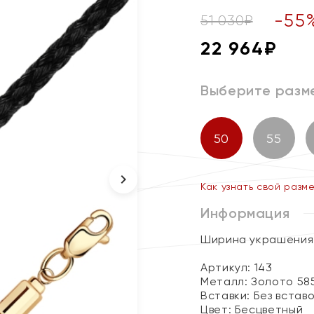
-
55
51 030
₽
22 964
₽
Выберите разм
50
55
Как узнать свой разм
Информация
Ширина украшения 
Артикул: 143
Металл:
Золото 58
Вставки:
Без встав
Цвет:
Бесцветный