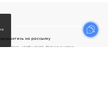
ие
одпишитесь на рассылку
одпишитесь, чтобы узнать больше о новых
оступлениях, новостях и спецпредложениях Яхонт!
Я даю свое согласие ИП Тишеновской О.А.
(ОГРНИП 321435000026563) и его