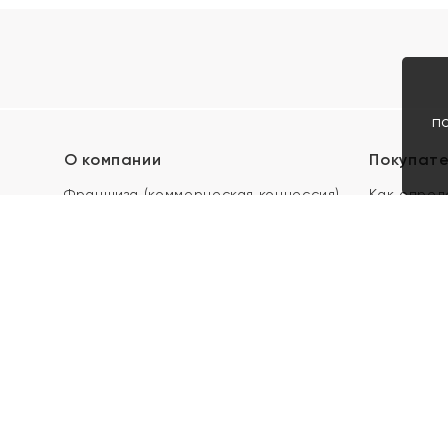
п
О компании
Покупат
Франшиза (коммерческая концессия)
Как опред
Карьера в ЯХОНТ
Акции
Контакты
Скупка и 
Магазины
Отзывы
Электронн
Правила п
подарочны