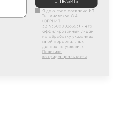
ОТПРАВИТЬ
Я даю свое согласие ИП
Тишеновской О.А.
(ОГРНИП
321435000026563) и его
аффилированным лицам
на обработку указанных
мной персональных
данных на условиях
Политики
конфиденциальности