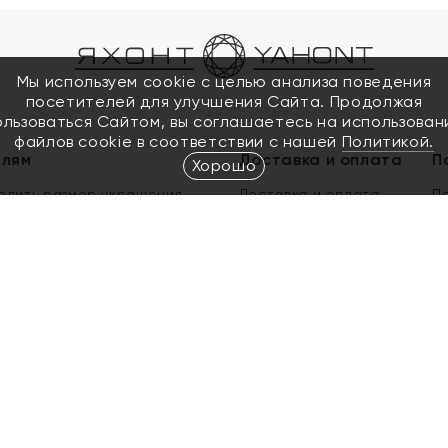
Мы используем cookie с целью анализа поведения
посетителей для улучшения Сайта. Продолжая
ользоваться Сайтом, вы соглашаетесь на использован
файлов cookie в соответствии с нашей
Политикой.
елям
Доставка и оплата
П
Хорошо
елить размер украшения
Доставка и оплата
П
п
обмен золота
ый подарочный сертификат
ользования Электронным
м сертификатом «Яхонт»