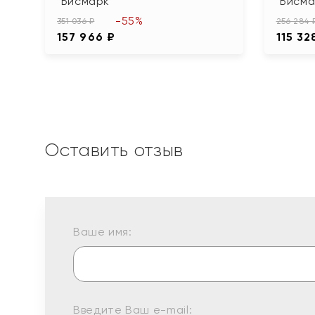
"Бисмарк"
"Бисма
-55%
351 036 ₽
256 284 
157 966 ₽
115 32
Оставить отзыв
Ваше имя:
Введите Ваш e-mail: