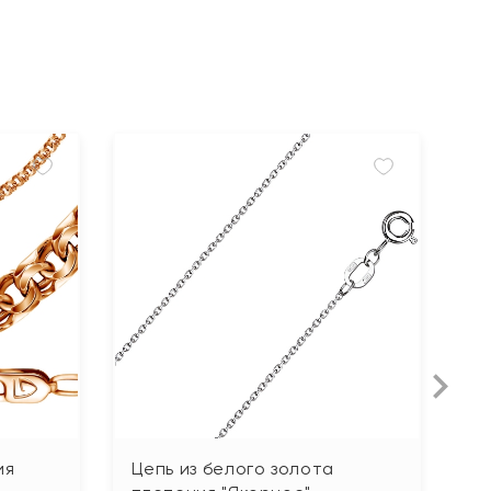
ия
Цепь из белого золота
Ц