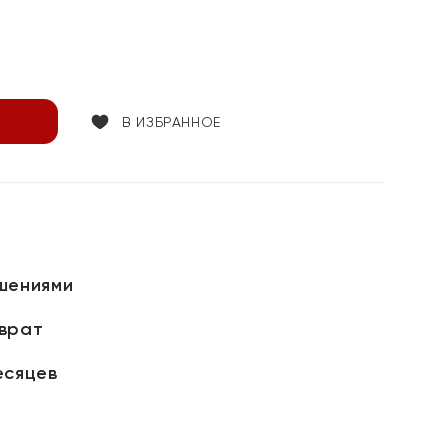
В ИЗБРАННОЕ
шениями
зврат
есяцев