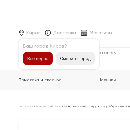
Киров
Доставка
Магазины
Ваш город Киров?
Каталог
Все верно
Сменить город
Помолвка и свадьба
Новинки
Главная
»
Каталог
»
Цепи
»
Текстильный шнур с серебряными 