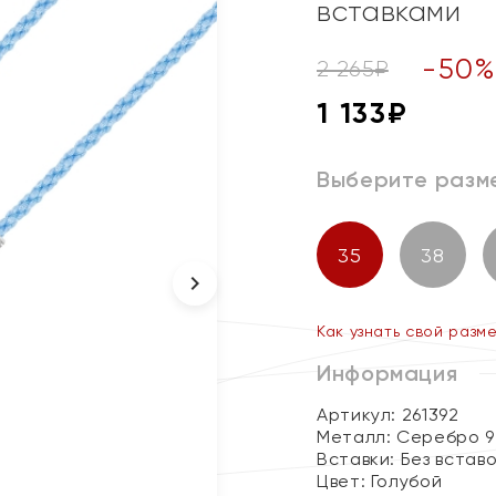
вставками
-
50
2 265
₽
1 133
₽
Выберите разм
35
38
Как узнать свой разм
Информация
Артикул: 261392
Металл:
Серебро 9
Вставки:
Без встав
Цвет:
Голубой