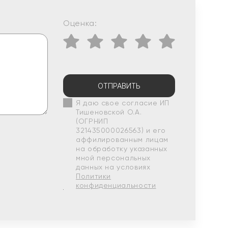
Оценка:
ОТПРАВИТЬ
Я даю свое согласие ИП
Тишеновской О.А.
(ОГРНИП
321435000026563) и его
аффилированным лицам
на обработку указанных
мной персональных
данных на условиях
Политики
конфиденциальности