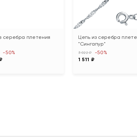
з серебра плетения
Цепь из серебра плет
"Сингапур"
-50%
-50%
3 022 ₽
 ₽
1 511 ₽