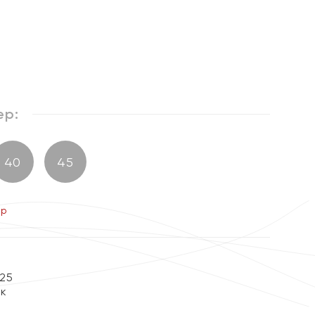
%
ер:
40
45
ер
25
ок