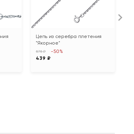
ения
Цепь из серебра плетения
Ц
"Якорное"
"
-50%
878 ₽
4 
439 ₽
2