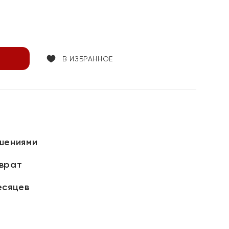
В ИЗБРАННОЕ
шениями
зврат
есяцев