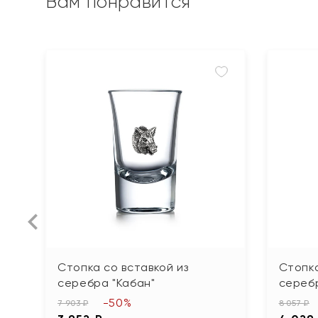
Вам понравится
Стопка со вставкой из
Стопка
серебра "Кабан"
сереб
-50%
7 903 ₽
8 057 ₽