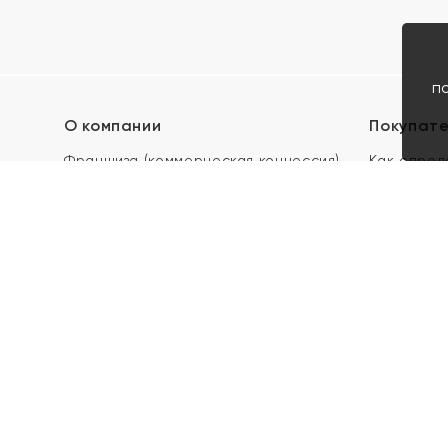
п
О компании
Покупат
Франшиза (коммерческая концессия)
Как опред
Карьера в ЯХОНТ
Акции
Контакты
Скупка и 
Магазины
Отзывы
Электронн
Правила п
подарочны