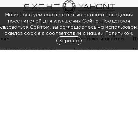
Мы используем cookie с целью анализа поведения
посетителей для улучшения Сайта. Продолжая
ользоваться Сайтом, вы соглашаетесь на использован
файлов cookie в соответствии с нашей
Политикой.
елям
Доставка и оплата
П
Хорошо
елить размер украшения
Доставка и оплата
П
п
обмен золота
ый подарочный сертификат
ользования Электронным
м сертификатом «Яхонт»