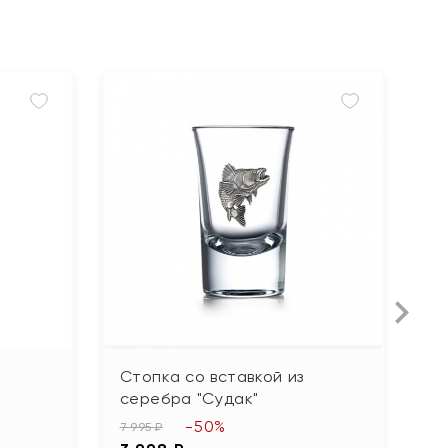
Стопка со вставкой из
С
серебра "Судак"
с
-50%
7 995 ₽
8 