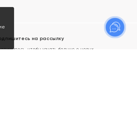
ие
одпишитесь на рассылку
одпишитесь, чтобы узнать больше о новых
оступлениях, новостях и спецпредложениях Яхонт!
Я даю свое согласие ИП Тишеновской О.А.
(ОГРНИП 321435000026563) и его
аффилированным лицам на обработку указанных
мной персональных данных на условиях
Политики