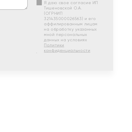
Я даю свое согласие ИП
Тишеновской О.А.
(ОГРНИП
321435000026563) и его
аффилированным лицам
на обработку указанных
мной персональных
данных на условиях
Политики
конфиденциальности