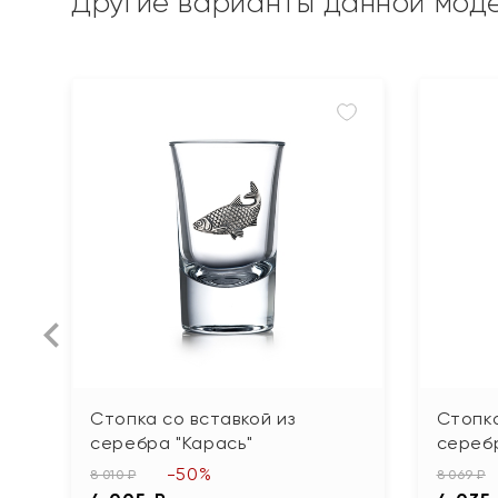
Другие варианты данной мод
Стопка со вставкой из
Стопка
серебра "Карась"
серебр
-50%
8 010 ₽
8 069 ₽