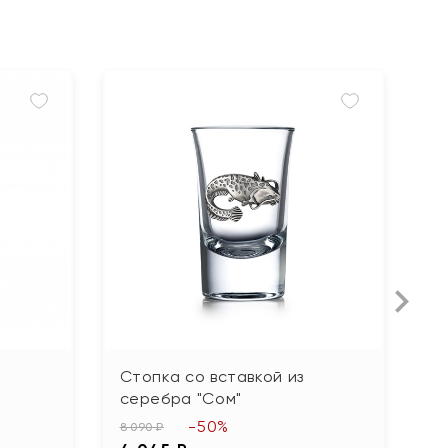
Стопка со вставкой из
С
серебра "Сом"
с
-50%
8 090 ₽
8 