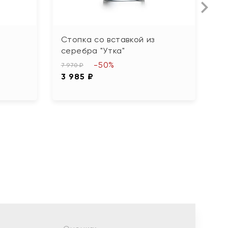
Стопка со вставкой из
С
серебра "Утка"
42
-50%
2
7 970 ₽
3 985 ₽