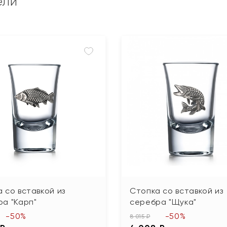
ели
 со вставкой из
Стопка со вставкой из
а "Карп"
серебра "Щука"
-50%
-50%
8 015 ₽