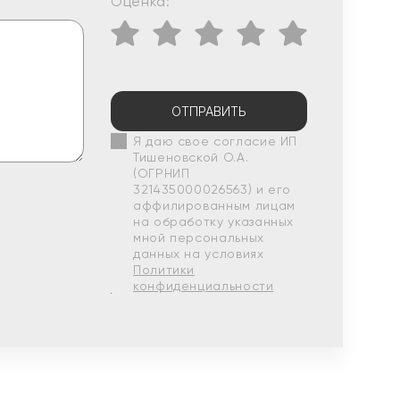
Оценка:
ОТПРАВИТЬ
Я даю свое согласие ИП
Тишеновской О.А.
(ОГРНИП
321435000026563) и его
аффилированным лицам
на обработку указанных
мной персональных
данных на условиях
Политики
конфиденциальности