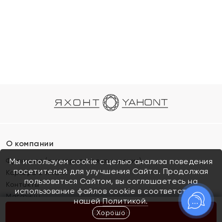
О компании
Франшиза (коммерческая концессия)
Мы используем cookie с целью анализа поведения
посетителей для улучшения Сайта. Продолжая
Карьера в ЯХОНТ
пользоваться Сайтом, вы соглашаетесь на
Контакты
использование файлов cookie в соответствии с
Магазины
нашей
Политикой.
Хорошо
КУПИТЬ
Покупателям