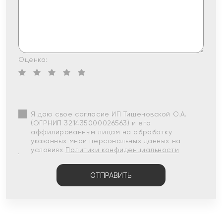
Оценка:
Я даю свое согласие ИП Тишеновской О.А.
(ОГРНИП 321435000026563) и его
аффилированным лицам на обработку
указанных мной персональных данных на
условиях
Политики конфиденциальности
ОТПРАВИТЬ