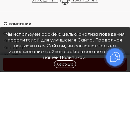
О компании
Франшиза (коммерческая концессия)
Мы используем cookie с целью анализа поведения
посетителей для улучшения Сайта. Продолжая
Карьера в ЯХОНТ
пользоваться Сайтом, вы соглашаетесь на
Контакты
использование файлов cookie в соответствии с
Магазины
нашей
Политикой.
Хорошо
КУПИТЬ
Покупателям
Как определить размер украшения
Киров
Акции
Магазины
Скупка и обмен золота
Отзывы
Электронный подарочный сертификат
Помолвка и свадьба
Правила пользования Электронным
Каталог
подарочным сертификатом «Яхонт»
Новинки