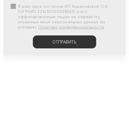
Я даю свое согласие ИП Тишеновской О.А.
(ОГРНИП 321435000026563) и его
аффилированным лицам на обработку
указанных мной персональных данных на
условиях
Политики конфиденциальности
ОТПРАВИТЬ