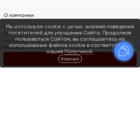
О компании
Франшиза (коммерческая концессия)
Мы используем cookie с целью анализа поведения
посетителей для улучшения Сайта. Продолжая
Карьера в ЯХОНТ
пользоваться Сайтом, вы соглашаетесь на
Контакты
использование файлов cookie в соответствии с
Магазины
нашей
Политикой.
Хорошо
КУПИТЬ
Покупателям
Как определить размер украшения
Киров
Акции
Магазины
Скупка и обмен золота
Отзывы
Электронный подарочный сертификат
Помолвка и свадьба
Правила пользования Электронным
Каталог
подарочным сертификатом «Яхонт»
Новинки
Доставка и оплата
Акции