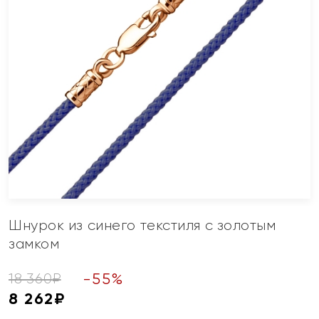
Шнурок из синего текстиля с золотым
замком
-
55
%
18 360
₽
8 262
₽