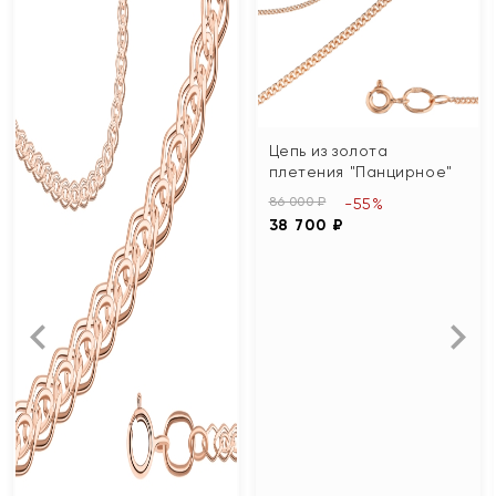
Цепь из золота
плетения "Панцирное"
86 000 ₽
-55%
38 700 ₽