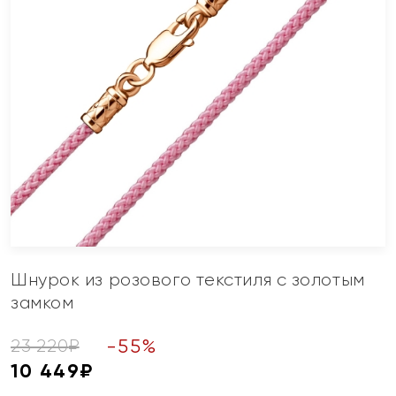
Шнурок из розового текстиля с золотым
замком
-
55
%
23 220
₽
10 449
₽