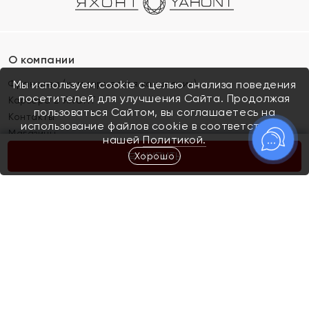
О компании
Франшиза (коммерческая концессия)
Мы используем cookie с целью анализа поведения
посетителей для улучшения Сайта. Продолжая
Карьера в ЯХОНТ
пользоваться Сайтом, вы соглашаетесь на
Контакты
использование файлов cookie в соответствии с
Магазины
нашей
Политикой.
Хорошо
КУПИТЬ
Покупателям
Как определить размер украшения
Киров
Акции
Магазины
Скупка и обмен золота
Отзывы
Электронный подарочный сертификат
Помолвка и свадьба
Правила пользования Электронным
Каталог
подарочным сертификатом «Яхонт»
Новинки