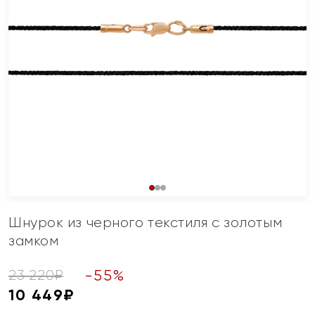
Шнурок из черного текстиля с золотым
замком
-
55
%
23 220
₽
10 449
₽