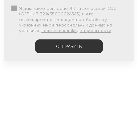
Я даю свое согласие ИП Тишеновской О.А.
(ОГРНИП 321435000026563) и его
аффилированным лицам на обработку
указанных мной персональных данных на
условиях
Политики конфиденциальности
ОТПРАВИТЬ