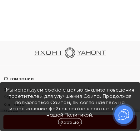
О компании
Франшиза (коммерческая концессия)
Мы используем cookie с целью анализа поведения
посетителей для улучшения Сайта. Продолжая
Карьера в ЯХОНТ
пользоваться Сайтом, вы соглашаетесь на
Контакты
использование файлов cookie в соответствии с
Магазины
нашей
Политикой.
Хорошо
КУПИТЬ
Покупателям
Как определить размер украшения