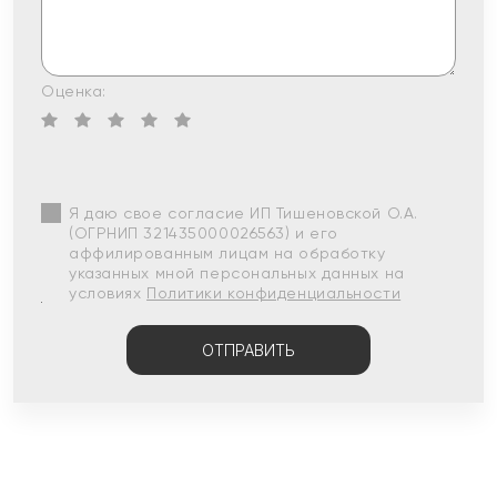
Оценка:
Я даю свое согласие ИП Тишеновской О.А.
(ОГРНИП 321435000026563) и его
аффилированным лицам на обработку
указанных мной персональных данных на
условиях
Политики конфиденциальности
ОТПРАВИТЬ