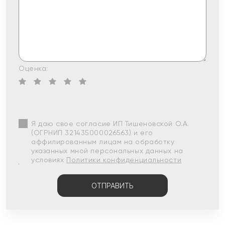
Оценка:
Я даю свое согласие ИП Тишеновской О.А.
(ОГРНИП 321435000026563) и его
аффилированным лицам на обработку
указанных мной персональных данных на
условиях
Политики конфиденциальности
ОТПРАВИТЬ