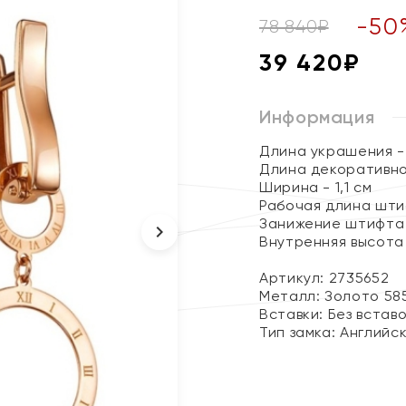
-
50
78 840
₽
39 420
₽
Информация
Длина украшения - 
Длина декоративно
Ширина - 1,1 см
Рабочая длина шти
Занижение штифта 
Внутренняя высота 
Артикул: 2735652
Металл:
Золото 58
Вставки:
Без встав
Тип замка:
Английс