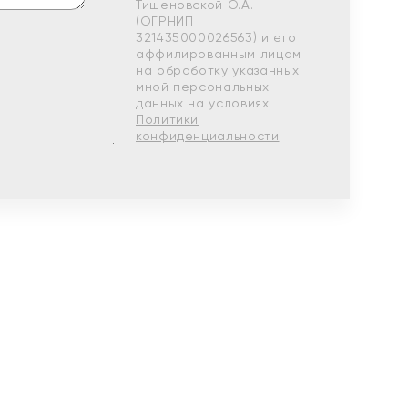
Тишеновской О.А.
(ОГРНИП
321435000026563) и его
аффилированным лицам
на обработку указанных
мной персональных
данных на условиях
Политики
конфиденциальности