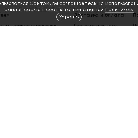
ользоваться Сайтом, вы соглашаетесь на использован
файлов cookie в соответствии с нашей
Политикой.
елям
Доставка и оплата
П
Хорошо
елить размер украшения
Доставка и оплата
П
п
обмен золота
ый подарочный сертификат
ользования Электронным
м сертификатом «Яхонт»