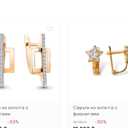
 из золота с
Серьги из золота с
тами
фианитами
-50%
-50%
₽
36 180 ₽