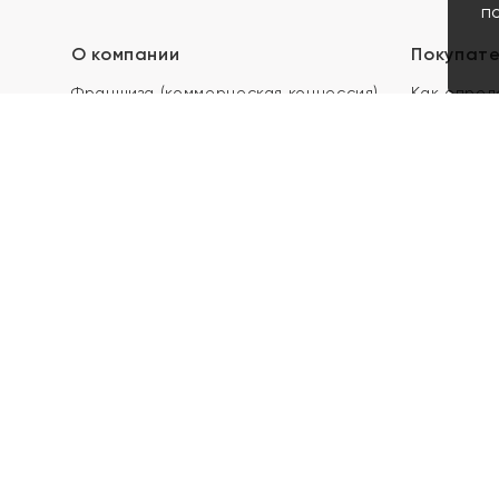
п
О компании
Покупат
Франшиза (коммерческая концессия)
Как опред
Карьера в ЯХОНТ
Акции
Контакты
Скупка и 
Магазины
Отзывы
Электронн
Правила п
подарочны