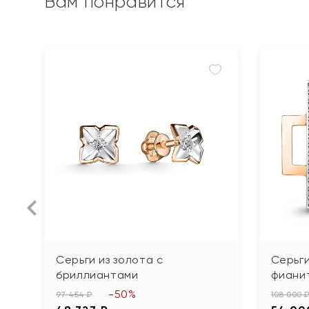
Вам понравится
Серьги из золота с
Серьги
бриллиантами
фиани
-50%
97 454 ₽
108 000 