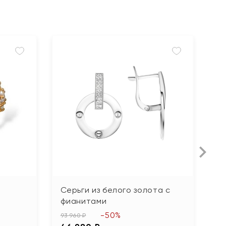
Серьги из белого золота с
С
фианитами
ф
-50%
93 960 ₽
24