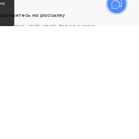
ие
одпишитесь на рассылку
одпишитесь, чтобы узнать больше о новых
оступлениях, новостях и спецпредложениях Яхонт!
Я даю свое согласие ИП Тишеновской О.А.
(ОГРНИП 321435000026563) и его
аффилированным лицам на обработку указанных
мной персональных данных на условиях
Политики
конфиденциальности