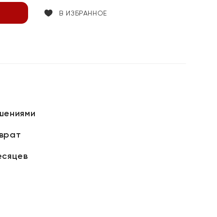
В ИЗБРАННОЕ
шениями
зврат
есяцев