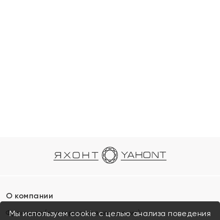
О компании
Франшиза (коммерческая концессия)
Мы используем cookie с целью анализа поведения