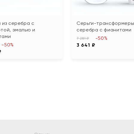
 из серебра с
Серьги-трансформеры
той, эмалью и
серебра с фианитами
тами
-50%
7 281 ₽
-50%
3 641 ₽
₽