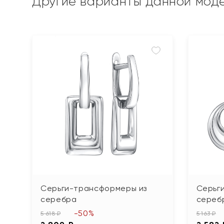
Другие варианты данной мод
Серьги-трансформеры из
Серьг
серебра
сереб
-50%
5 618 ₽
5 163 ₽