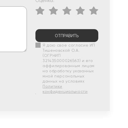
Оценка:
ОТПРАВИТЬ
Я даю свое согласие ИП
Тишеновской О.А.
(ОГРНИП
321435000026563) и его
аффилированным лицам
на обработку указанных
мной персональных
данных на условиях
Политики
конфиденциальности