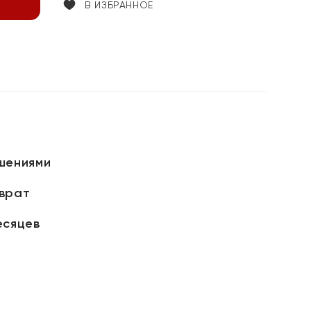
В ИЗБРАННОЕ
шениями
зврат
есяцев