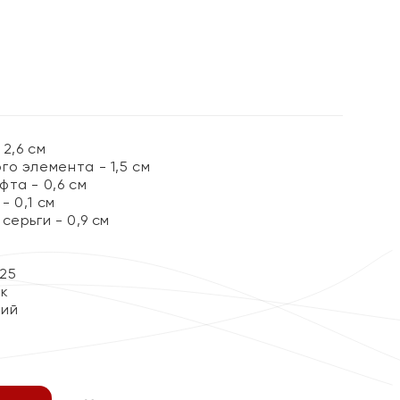
2,6 см
о элемента - 1,5 см
та - 0,6 см
 0,1 см
серьги - 0,9 см
25
ок
кий