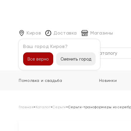
Киров
Доставка
Магазины
Ваш город Киров?
Каталог
Все верно
Сменить город
Помолвка и свадьба
Новинки
Главная
»
Каталог
»
Серьги
»
Серьги-трансформеры из сереб