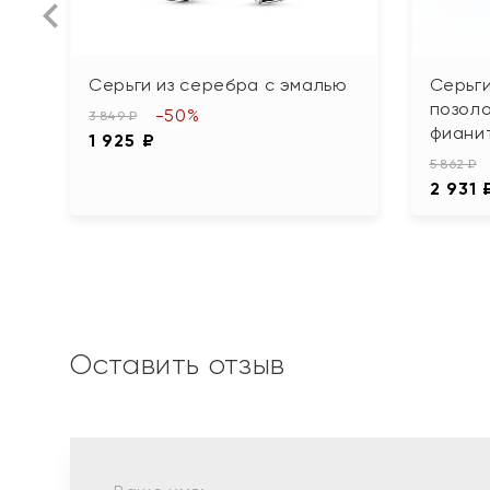
Серьги из серебра с эмалью
Серьги
позоло
-50%
3 849 ₽
фиани
1 925 ₽
5 862 ₽
2 931 
Оставить отзыв