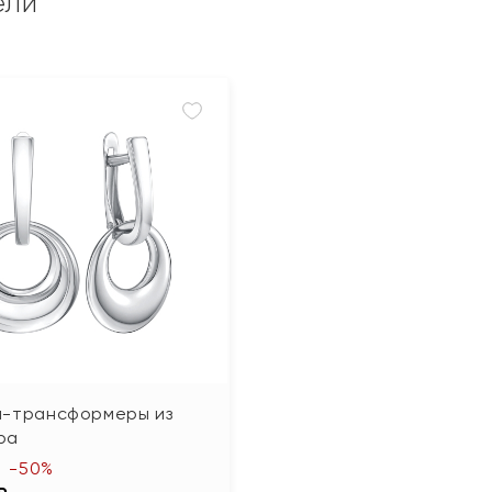
ели
и-трансформеры из
ра
-50%