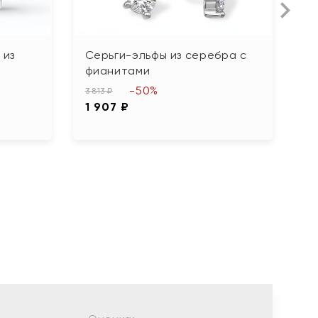
 из
Серьги-эльфы из серебра с
С
фианитами
ф
-50%
3 813 ₽
4 
1 907 ₽
2