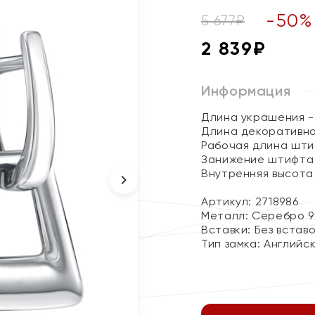
-
50
%
5 677
₽
2 839
₽
Информация
Длина украшения - 
Длина декоративног
Рабочая длина штиф
Занижение штифта -
Внутренняя высота 
Артикул: 2718986
Металл:
Серебро 9
Вставки:
Без встав
Тип замка:
Английс