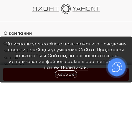
О компании
Франшиза (коммерческая концессия)
Мы используем cookie с целью анализа поведения
посетителей для улучшения Сайта. Продолжая
Карьера в ЯХОНТ
пользоваться Сайтом, вы соглашаетесь на
Контакты
использование файлов cookie в соответствии с
Магазины
нашей
Политикой.
Хорошо
КУПИТЬ
Покупателям
Как определить размер украшения
Киров
Акции
Магазины
Скупка и обмен золота
Отзывы
Электронный подарочный сертификат
Помолвка и свадьба
Правила пользования Электронным
Каталог
подарочным сертификатом «Яхонт»