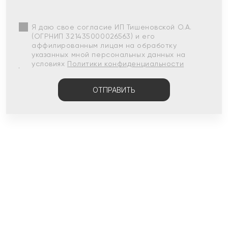
Я даю свое согласие ИП Тишеновской О.А.
(ОГРНИП 321435000026563) и его
аффилированным лицам на обработку
указанных мной персональных данных на
условиях
Политики конфиденциальности
ОТПРАВИТЬ