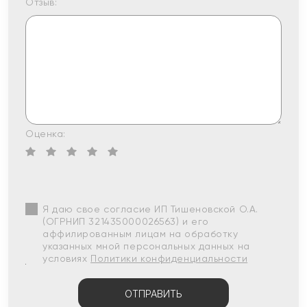
Отзыв:
Оценка:
Я даю свое согласие ИП Тишеновской О.А.
(ОГРНИП 321435000026563) и его
аффилированным лицам на обработку
указанных мной персональных данных на
условиях
Политики конфиденциальности
ОТПРАВИТЬ