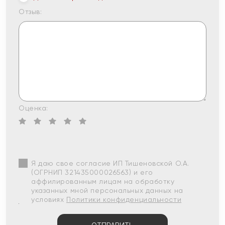
Отзыв:
Оценка:
Я даю свое согласие ИП Тишеновской О.А.
(ОГРНИП 321435000026563) и его
аффилированным лицам на обработку
указанных мной персональных данных на
условиях
Политики конфиденциальности