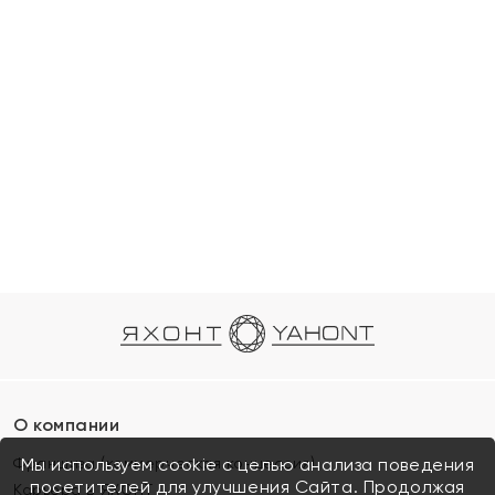
О компании
Франшиза (коммерческая концессия)
Мы используем cookie с целью анализа поведения
посетителей для улучшения Сайта. Продолжая
Карьера в ЯХОНТ