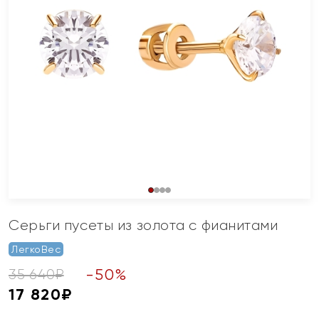
Серьги пусеты из золота с фианитами
ЛегкоВес
-
50
%
35 640
₽
17 820
₽