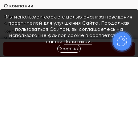
О компании
Франшиза (коммерческая концессия)
Мы используем cookie с целью анализа поведения
посетителей для улучшения Сайта. Продолжая
Карьера в ЯХОНТ
пользоваться Сайтом, вы соглашаетесь на
Контакты
использование файлов cookie в соответствии с
Магазины
нашей
Политикой.
Хорошо
КУПИТЬ
Покупателям
Как определить размер украшения
Киров
Акции
Магазины
Скупка и обмен золота
Отзывы
Электронный подарочный сертификат
Помолвка и свадьба
Правила пользования Электронным
Каталог
подарочным сертификатом «Яхонт»
Новинки
Доставка и оплата
Акции
Скупка и обмен золота
Доставка и оплата