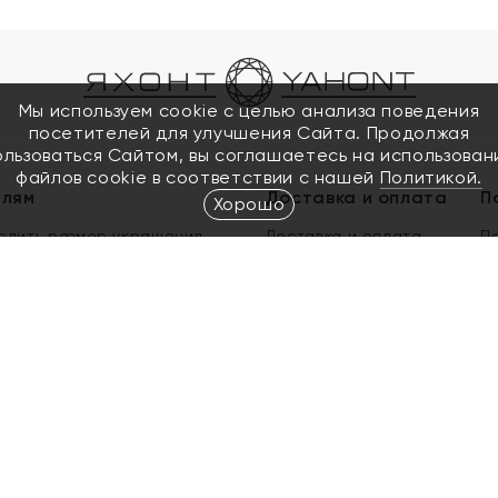
Мы используем cookie с целью анализа поведения
посетителей для улучшения Сайта. Продолжая
ользоваться Сайтом, вы соглашаетесь на использован
файлов cookie в соответствии с нашей
Политикой.
елям
Доставка и оплата
П
Хорошо
елить размер украшения
Доставка и оплата
П
п
обмен золота
ый подарочный сертификат
ользования Электронным
м сертификатом «Яхонт»