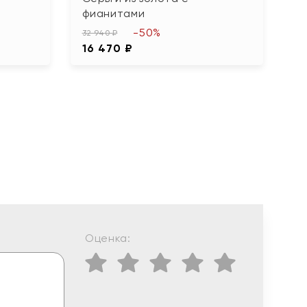
фианитами
87
-50%
4
32 940 ₽
16 470 ₽
Оценка: