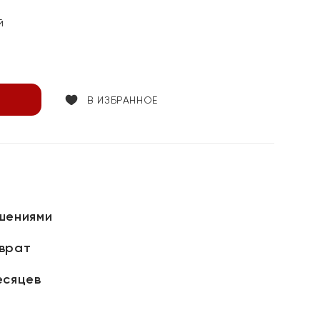
й
В ИЗБРАННОЕ
шениями
зврат
есяцев