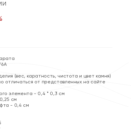
ми
%
карата
/6А
елия (вес, каратность, чистота и цвет камня)
но отличаться от представленных на сайте
го элемента - 0,4 * 0,3 см
0,25 см
фта - 0,4 см
5
т