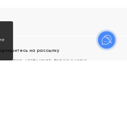
ие
одпишитесь на рассылку
одпишитесь, чтобы узнать больше о новых
оступлениях, новостях и спецпредложениях Яхонт!
Я даю свое согласие ИП Тишеновской О.А.