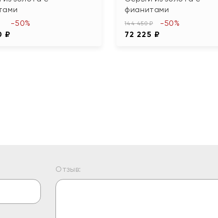
тами
фианитами
-50%
-50%
144 450 ₽
0 ₽
72 225 ₽
Отзыв: