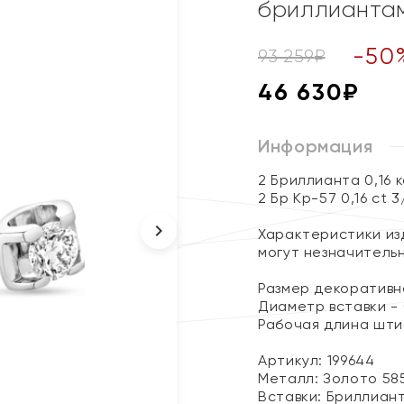
бриллианта
-
50
93 259
₽
46 630
₽
Информация
2 Бриллианта 0,16 
2 Бр Кр-57 0,16 ct 3
Характеристики изд
могут незначитель
Размер декоративно
Диаметр вставки - 
Рабочая длина шти
Артикул: 199644
Металл:
Золото 58
Вставки:
Бриллиан