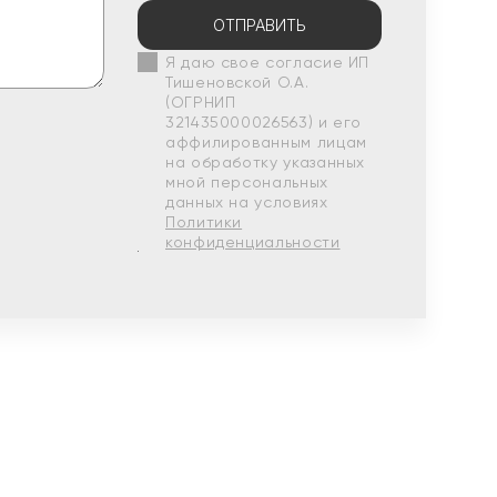
ОТПРАВИТЬ
Я даю свое согласие ИП
Тишеновской О.А.
(ОГРНИП
321435000026563) и его
аффилированным лицам
на обработку указанных
мной персональных
данных на условиях
Политики
конфиденциальности