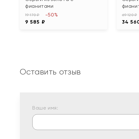
фианитами
фиани
-50%
19 170 ₽
69 120 ₽
9 585 ₽
34 56
Оставить отзыв
Ваше имя: