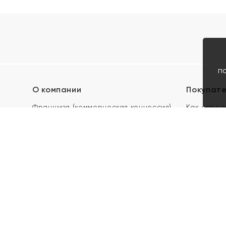
п
О компании
Покупат
Франшиза (коммерческая концессия)
Как опред
Карьера в ЯХОНТ
Акции
Контакты
Скупка и 
Магазины
Отзывы
Электронн
Правила п
подарочны