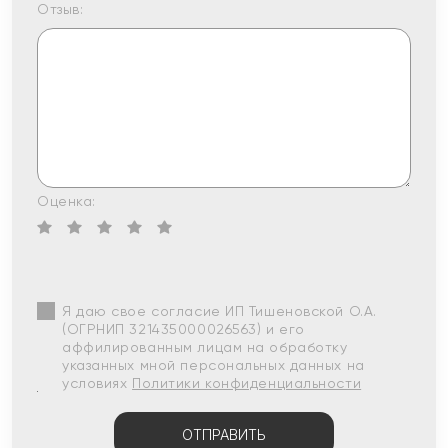
Отзыв:
Оценка:
Я даю свое согласие ИП Тишеновской О.А.
(ОГРНИП 321435000026563) и его
аффилированным лицам на обработку
указанных мной персональных данных на
условиях
Политики конфиденциальности
ОТПРАВИТЬ