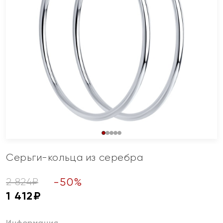
Серьги-кольца из серебра
-
50
%
2 824
₽
1 412
₽
Информация