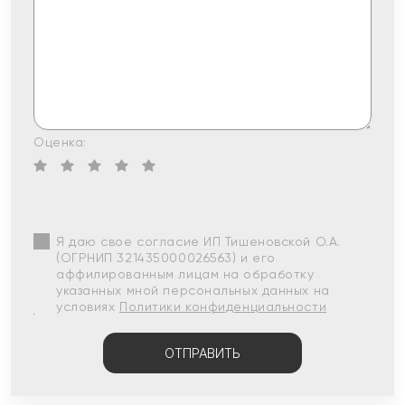
Оценка:
Я даю свое согласие ИП Тишеновской О.А.
(ОГРНИП 321435000026563) и его
аффилированным лицам на обработку
указанных мной персональных данных на
условиях
Политики конфиденциальности
ОТПРАВИТЬ