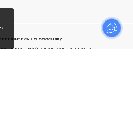
ие
одпишитесь на рассылку
одпишитесь, чтобы узнать больше о новых
оступлениях, новостях и спецпредложениях Яхонт!
Я даю свое согласие ИП Тишеновской О.А.
(ОГРНИП 321435000026563) и его
аффилированным лицам на обработку указанных
мной персональных данных на условиях
Политики