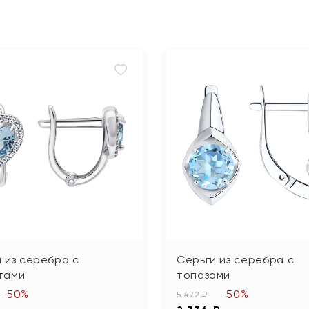
 из серебра с
Серьги из серебра с
тами
топазами
-50%
-50%
5 472 ₽