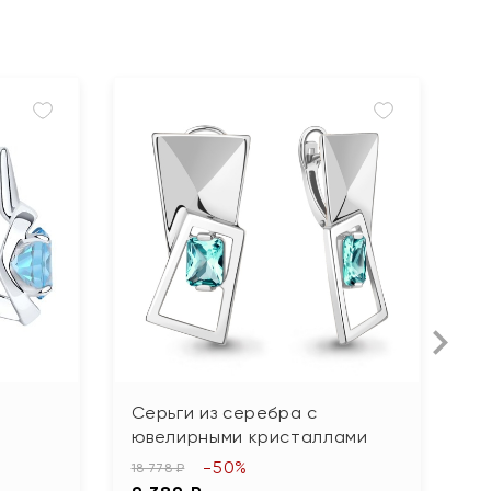
Серьги из серебра с
С
ювелирными кристаллами
п
ф
-50%
18 778 ₽