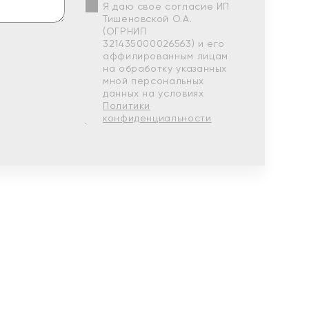
Я даю свое согласие ИП
Тишеновской О.А.
(ОГРНИП
321435000026563) и его
аффилированным лицам
на обработку указанных
мной персональных
данных на условиях
Политики
конфиденциальности