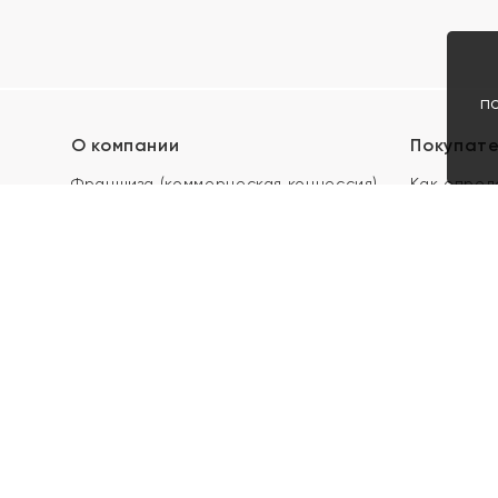
п
О компании
Покупат
Франшиза (коммерческая концессия)
Как опред
Карьера в ЯХОНТ
Акции
Контакты
Скупка и 
Магазины
Отзывы
Электронн
Правила п
подарочны