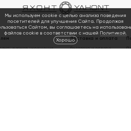
Мы используем cookie с целью анализа поведения
посетителей для улучшения Сайта. Продолжая
ользоваться Сайтом, вы соглашаетесь на использован
файлов cookie в соответствии с нашей
Политикой.
елям
Доставка и оплата
П
Хорошо
елить размер украшения
Доставка и оплата
П
п
обмен золота
ый подарочный сертификат
ользования Электронным
м сертификатом «Яхонт»