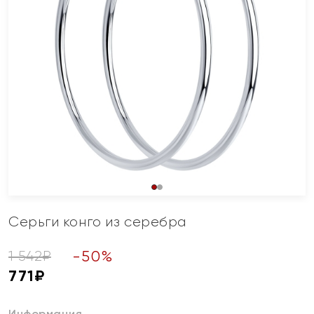
Серьги конго из серебра
-
50
%
1 542
₽
771
₽
Информация