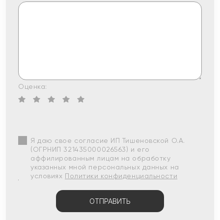
Оценка:
Я даю свое согласие ИП Тишеновской О.А.
(ОГРНИП 321435000026563) и его
аффилированным лицам на обработку
указанных мной персональных данных на
условиях
Политики конфиденциальности
ОТПРАВИТЬ