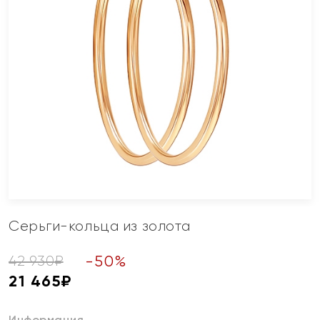
Серьги-кольца из золота
-
50
%
42 930
₽
21 465
₽
Информация