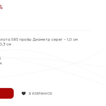
%
олота 585 пробы Диаметр серег - 1,0 см
0,3 см
5
ок
В ИЗБРАННОЕ