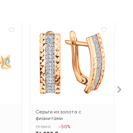
Серьги из золота с
С
фианитами
59
-50%
2
73 980 ₽