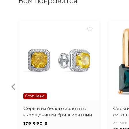
Вам понравится
СтопЦена
Серьги из белого золота с
Серьги
выращенными бриллиантами
ситал
179 990 ₽
62 160 ₽