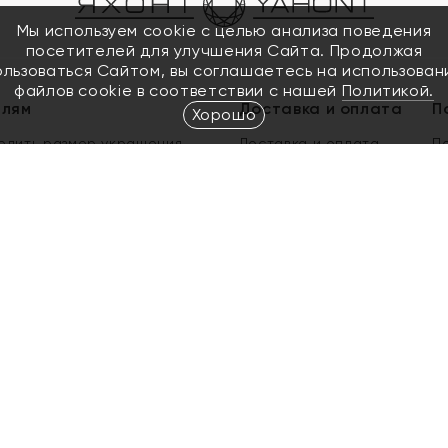
Мы используем cookie с целью анализа поведения
посетителей для улучшения Сайта. Продолжая
ользоваться Сайтом, вы соглашаетесь на использован
файлов cookie в соответствии с нашей
Политикой.
елям
Доставка и оплата
П
Хорошо
елить размер украшения
Доставка и оплата
П
п
обмен золота
ый подарочный сертификат
ользования Электронным
м сертификатом «Яхонт»