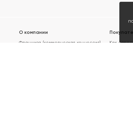
п
О компании
Покупат
Франшиза (коммерческая концессия)
Как опред
Карьера в ЯХОНТ
Акции
Контакты
Скупка и 
Магазины
Отзывы
Электронн
Правила п
подарочны