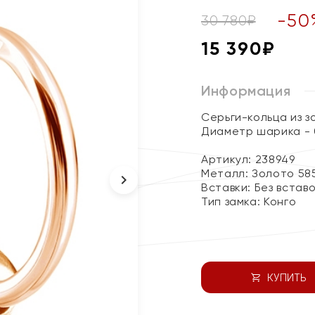
-
50
30 780
₽
15 390
₽
Информация
Серьги-кольца из з
Диаметр шарика - 
Артикул: 238949
Металл:
Золото 58
Вставки:
Без встав
Тип замка:
Конго
КУПИТЬ