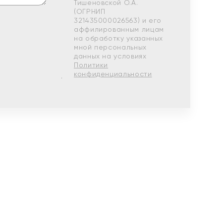
Тишеновской О.А.
(ОГРНИП
321435000026563) и его
аффилированным лицам
на обработку указанных
мной персональных
данных на условиях
Политики
конфиденциальности