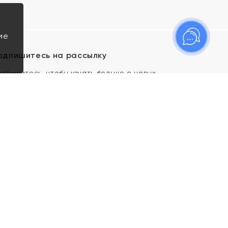
ие
одпишитесь на рассылку
одпишитесь, чтобы узнать больше о новых
оступлениях, новостях и спецпредложениях Яхонт!
Я даю свое согласие ИП Тишеновской О.А.
(ОГРНИП 321435000026563) и его
аффилированным лицам на обработку указанных
мной персональных данных на условиях
Политики
конфиденциальности