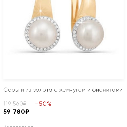
Серьги из золота с жемчугом и фианитами
-
50
%
119 560
₽
59 780
₽
Информация