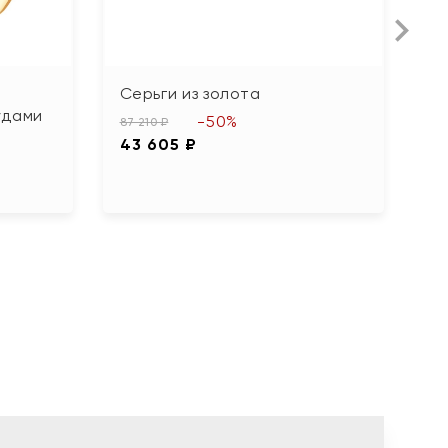
Серьги из золота
С
удами
б
-50%
87 210 ₽
43 605 ₽
22
1