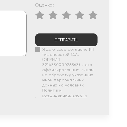
Оценка:
ОТПРАВИТЬ
Я даю свое согласие ИП
Тишеновской О.А.
(ОГРНИП
321435000026563) и его
аффилированным лицам
на обработку указанных
мной персональных
данных на условиях
Политики
конфиденциальности