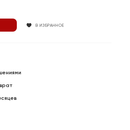
В ИЗБРАННОЕ
шениями
зврат
есяцев