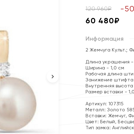
-
5
120 960
₽
60 480
₽
Информация
2 Жемчуга Культ.; 
Длина украшения - 
Ширина - 1,0 см
Рабочая длина штиф
Занижение штифта 
Внутренняя высота 
Размер вставки - 1,
Артикул: 107315
Металл:
Золото 58
Вставки:
Жемчуг, Ф
Цвет:
Белый, Бесцв
Тип замка:
Английс