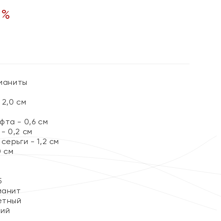
0
%
Фианиты
2,0 см
та - 0,6 см
- 0,2 см
серьги - 1,2 см
0 см
5
ианит
етный
кий