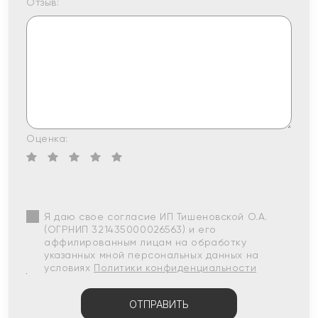
Отзыв:
Оценка:
Я даю свое согласие ИП Тишеновской О.А.
(ОГРНИП 321435000026563) и его
аффилированным лицам на обработку
указанных мной персональных данных на
условиях
Политики конфиденциальности
ОТПРАВИТЬ