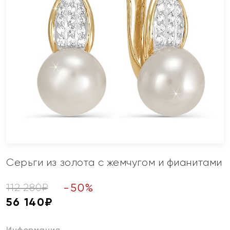
Серьги из золота с жемчугом и фианитами
-
50
%
112 280
₽
56 140
₽
Информация