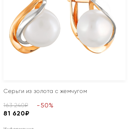
Серьги из золота с жемчугом
-
50
%
163 240
₽
81 620
₽
Информация