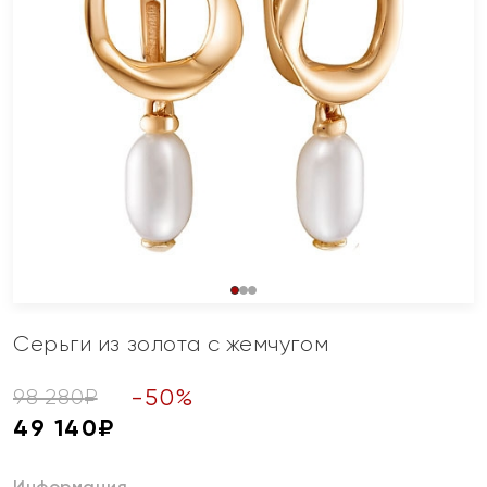
Серьги из золота с жемчугом
-
50
%
98 280
₽
49 140
₽
Информация