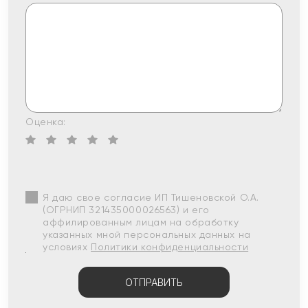
Оценка:
Я даю свое согласие ИП Тишеновской О.А.
(ОГРНИП 321435000026563) и его
аффилированным лицам на обработку
указанных мной персональных данных на
условиях
Политики конфиденциальности
ОТПРАВИТЬ