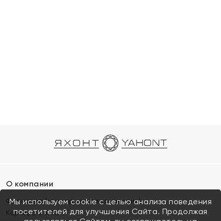
О компании
Франшиза (коммерческая концессия)
Мы используем cookie с целью анализа поведения
посетителей для улучшения Сайта. Продолжая
Карьера в ЯХОНТ