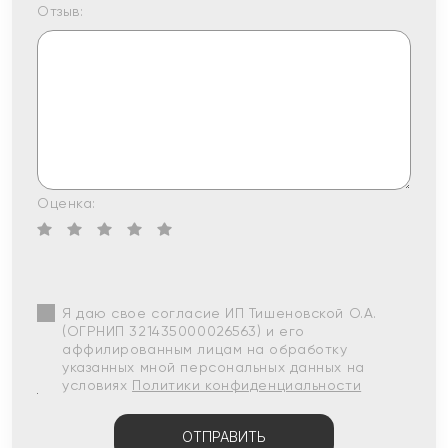
Отзыв:
Оценка:
Я даю свое согласие ИП Тишеновской О.А.
(ОГРНИП 321435000026563) и его
аффилированным лицам на обработку
указанных мной персональных данных на
условиях
Политики конфиденциальности
ОТПРАВИТЬ