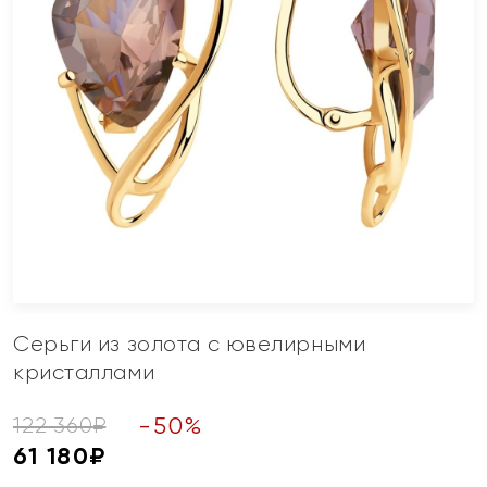
Серьги из золота с ювелирными
кристаллами
-
50
%
122 360
₽
61 180
₽