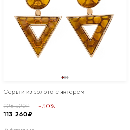
Серьги из золота с янтарем
-
50
%
226 520
₽
113 260
₽
Информация