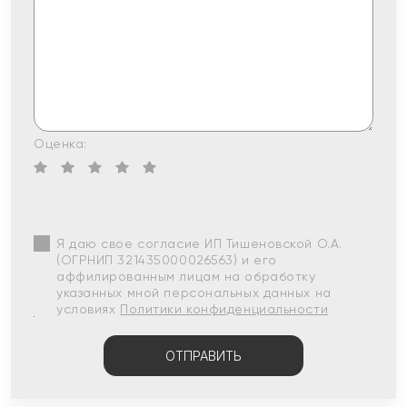
Оценка:
Я даю свое согласие ИП Тишеновской О.А.
(ОГРНИП 321435000026563) и его
аффилированным лицам на обработку
указанных мной персональных данных на
условиях
Политики конфиденциальности
ОТПРАВИТЬ