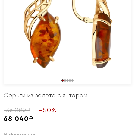
Серьги из золота с янтарем
-
50
%
136 080
₽
68 040
₽
Информация