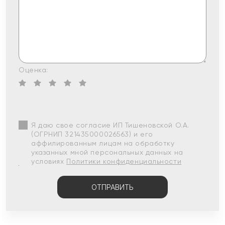
Оценка:
Я даю свое согласие ИП Тишеновской О.А.
(ОГРНИП 321435000026563) и его
аффилированным лицам на обработку
указанных мной персональных данных на
условиях
Политики конфиденциальности
ОТПРАВИТЬ