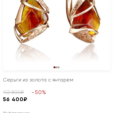
Серьги из золота с янтарем
-
50
%
112 800
₽
56 400
₽
Информация