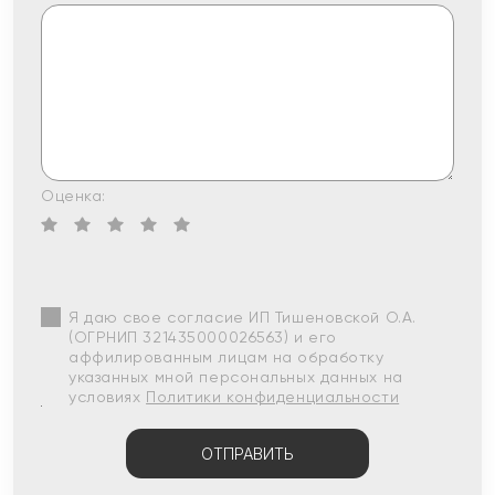
Оценка:
Я даю свое согласие ИП Тишеновской О.А.
(ОГРНИП 321435000026563) и его
аффилированным лицам на обработку
указанных мной персональных данных на
условиях
Политики конфиденциальности
ОТПРАВИТЬ