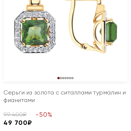
Серьги из золота с ситаллами турмалин и
фианитами
-
50
%
99 400
₽
49 700
₽